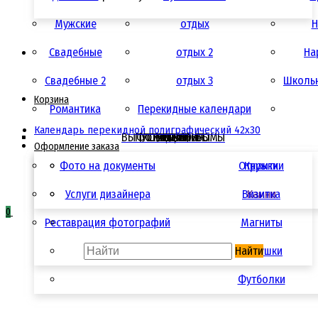
Мужские
отдых
Н
Свадебные
отдых 2
Ha
Свадебные 2
отдых 3
Школьн
Корзина
Романтика
Перекидные календари
Календарь перекидной полиграфический 42x30
ВЫПУСКНЫЕ АЛЬБОМЫ
ФОТОСУВЕНИРЫ
ПОЛИГРАФИЯ
УСЛУГИ
АКЦИИ
ЦЕНЫ
Оформление заказа
Фото на документы
Открытки
Кружки
Услуги дизайнера
Визитка
Камни
0
Реставрация фотографий
Магниты
Найти
Подушки
Футболки