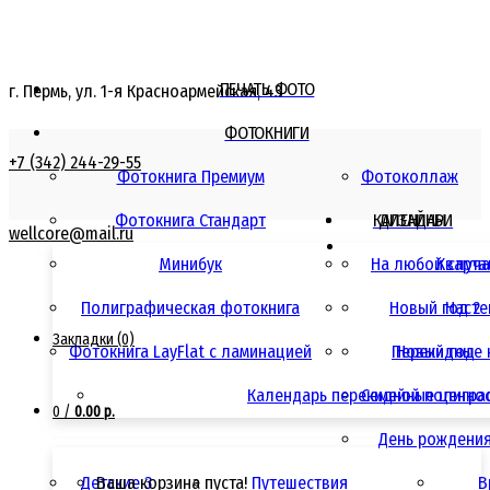
ПЕЧАТЬ ФОТО
г. Пермь, ул. 1-я Красноармейская, 43
ФОТОКНИГИ
+7 (342) 244-29-55
Фотокнига Премиум
Фотоколлаж
Фотокнига Стандарт
КАЛЕНДАРИ
ДИЗАЙНЫ
wellcore@mail.ru
Минибук
На любой случ
Кварта
Полиграфическая фотокнига
Новый год 2
Насте
Закладки (0)
Фотокнига LayFlat с ламинацией
Перекидные 
Новый год
Календарь перекидной полигра
Семейные ценно
0
/
0.00 р.
День рождени
Детские 3
Ваша корзина пуста!
Путешествия
В