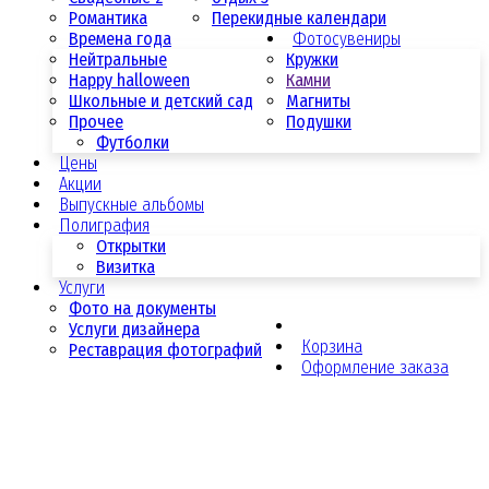
Романтика
Перекидные календари
Времена года
Фотосувениры
Нейтральные
Кружки
Happy halloween
Камни
Школьные и детский сад
Магниты
Прочее
Подушки
Футболки
Цены
Акции
Выпускные альбомы
Полиграфия
Открытки
Визитка
Услуги
Фото на документы
Услуги дизайнера
Корзина
Реставрация фотографий
Оформление заказа