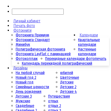
Личный кабинет
Печать фото
Фотокниги
Фотокнига Премиум
Календари
Фотокнига Стандарт
Квартальные
Минибук
календари
Полиграфическая фотокнига
Настенные
Фотокнига LayFlat с ламинацией
календари
Фотоколлаж
Перекидные календари фотопечать
Календарь перекидной полиграфический
Дизайны
На любой случай
юбилей
Новый год 2
Цветочные
Новый год
Детские
Семейные ценности
Детские 2
День рождения
Детские 4
Детские 3
Путешествия
Мужские
отдых
Свадебные
отдых 2
Свадебные 2
отдых 3