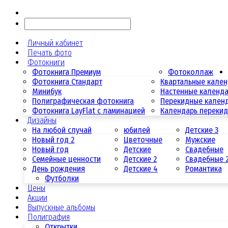
Личный кабинет
Печать фото
Фотокниги
Фотокнига Премиум
Фотоколлаж
Фотокнига Стандарт
Квартальные кале
Минибук
Настенные календ
Полиграфическая фотокнига
Перекидные кален
Фотокнига LayFlat с ламинацией
Календарь переки
Дизайны
На любой случай
юбилей
Детские 3
Новый год 2
Цветочные
Мужские
Новый год
Детские
Свадебные
Семейные ценности
Детские 2
Свадебные 
День рождения
Детские 4
Романтика
Футболки
Цены
Акции
Выпускные альбомы
Полиграфия
Открытки