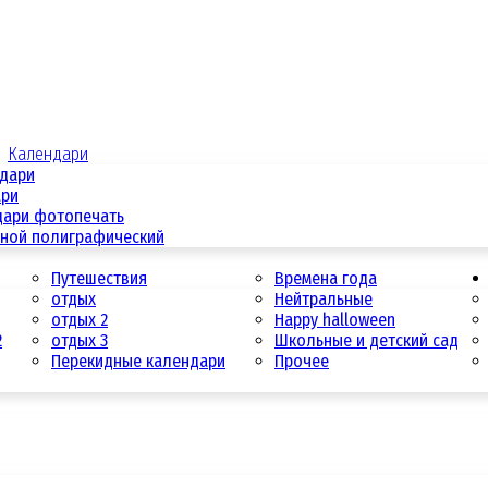
Календари
ндари
ари
дари фотопечать
дной полиграфический
Путешествия
Времена года
отдых
Нейтральные
отдых 2
Happy halloween
2
отдых 3
Школьные и детский сад
Перекидные календари
Прочее