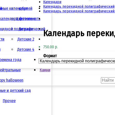
Календари
Календарь перекидной полиграфический
ай
нные календари
юбилей
Календарь перекидной полиграфический
календари фотопечать
Цветочные
екидной полиграфический
Детские
Календарь переки
сти
Детские 2
750.00 р.
я
Детские 4
Формат
ремена года
Кружки
ейтральные
Камни
ppy halloween
ые и детский сад
Прочее