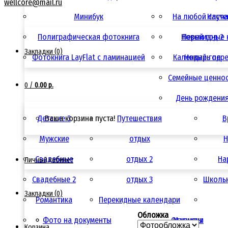
wellcore@mail.ru
Минибук
На любой случ
Насте
Полиграфическая фотокнига
Новый год 2
Перекидные 
Закладки (0)
Фотокнига LayFlat с ламинацией
Календарь пер
Новый год
Семейные ценно
0
/
0.00 р.
День рождени
Детские 3
Ваша корзина пуста!
Путешествия
В
Мужские
отдых
Н
Свадебные
отдых 2
Ha
Личный кабинет
Свадебные 2
отдых 3
Школьн
Закладки (0)
Романтика
Перекидные календари
Обложка
Фото на документы
Открытки
Магниты
Корзина