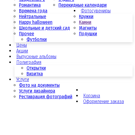
Романтика
Перекидные календари
Времена года
Фотосувениры
Нейтральные
Кружки
Happy halloween
Камни
Школьные и детский сад
Магниты
Прочее
Подушки
Футболки
Цены
Акции
Выпускные альбомы
Полиграфия
Открытки
Визитка
Услуги
Фото на документы
Услуги дизайнера
Корзина
Реставрация фотографий
Оформление заказа