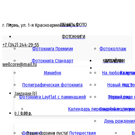
ПЕЧАТЬ ФОТО
г. Пермь, ул. 1-я Красноармейская, 43
ФОТОКНИГИ
+7 (342) 244-29-55
Фотокнига Премиум
Фотоколлаж
Фотокнига Стандарт
КАЛЕНДАРИ
ДИЗАЙНЫ
wellcore@mail.ru
Минибук
На любой случ
Кварта
Полиграфическая фотокнига
Новый год 2
Насте
Закладки (0)
Фотокнига LayFlat с ламинацией
Перекидные 
Новый год
Календарь перекидной полигра
Семейные ценно
0
/
0.00 р.
День рождени
Детские 3
Ваша корзина пуста!
Путешествия
В