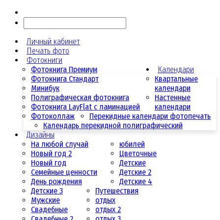
Личный кабинет
Печать фото
Фотокниги
Фотокнига Премиум
Календари
Фотокнига Стандарт
Квартальные
Минибук
календари
Полиграфическая фотокнига
Настенные
Фотокнига LayFlat с ламинацией
календари
Фотоколлаж
Перекидные календари фотопечать
Календарь перекидной полиграфический
Дизайны
На любой случай
юбилей
Новый год 2
Цветочные
Новый год
Детские
Семейные ценности
Детские 2
День рождения
Детские 4
Детские 3
Путешествия
Мужские
отдых
Свадебные
отдых 2
Свадебные 2
отдых 3