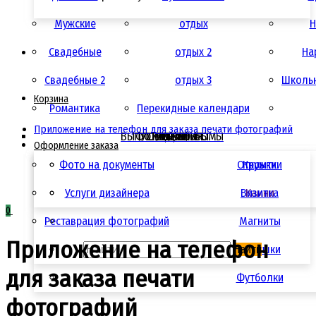
Мужские
отдых
Н
Свадебные
отдых 2
Ha
Свадебные 2
отдых 3
Школьн
Корзина
Романтика
Перекидные календари
Приложение на телефон для заказа печати фотографий
ВЫПУСКНЫЕ АЛЬБОМЫ
ФОТОСУВЕНИРЫ
ПОЛИГРАФИЯ
УСЛУГИ
АКЦИИ
ЦЕНЫ
Оформление заказа
Фото на документы
Открытки
Кружки
Услуги дизайнера
Визитка
Камни
0
Реставрация фотографий
Магниты
Приложение на телефон
Найти
Подушки
для заказа печати
Футболки
фотографий