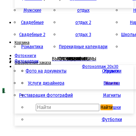
Мужские
отдых
Н
Свадебные
отдых 2
Ha
Свадебные 2
отдых 3
Школьн
Корзина
Романтика
Перекидные календари
Фотокниги
ВЫПУСКНЫЕ АЛЬБОМЫ
ФОТОСУВЕНИРЫ
ПОЛИГРАФИЯ
УСЛУГИ
АКЦИИ
ЦЕНЫ
Фотоколлаж
Оформление заказа
Фотоколлаж 20x30
Фото на документы
Открытки
Кружки
Услуги дизайнера
Визитка
Камни
0
Реставрация фотографий
Магниты
Найти
Подушки
Футболки