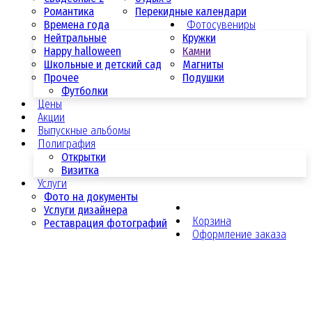
Романтика
Перекидные календари
Времена года
Фотосувениры
Нейтральные
Кружки
Happy halloween
Камни
Школьные и детский сад
Магниты
Прочее
Подушки
Футболки
Цены
Акции
Выпускные альбомы
Полиграфия
Открытки
Визитка
Услуги
Фото на документы
Услуги дизайнера
Корзина
Реставрация фотографий
Оформление заказа