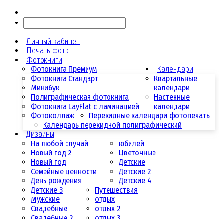
Личный кабинет
Печать фото
Фотокниги
Фотокнига Премиум
Календари
Фотокнига Стандарт
Квартальные
Минибук
календари
Полиграфическая фотокнига
Настенные
Фотокнига LayFlat с ламинацией
календари
Фотоколлаж
Перекидные календари фотопечать
Календарь перекидной полиграфический
Дизайны
На любой случай
юбилей
Новый год 2
Цветочные
Новый год
Детские
Семейные ценности
Детские 2
День рождения
Детские 4
Детские 3
Путешествия
Мужские
отдых
Свадебные
отдых 2
Свадебные 2
отдых 3