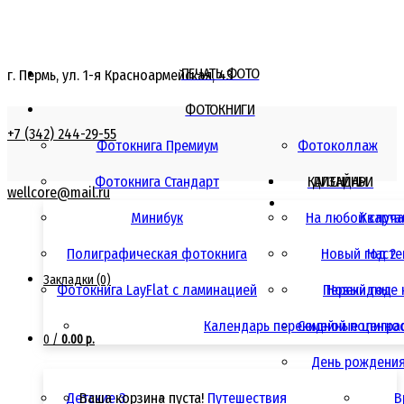
ПЕЧАТЬ ФОТО
г. Пермь, ул. 1-я Красноармейская, 43
ФОТОКНИГИ
+7 (342) 244-29-55
Фотокнига Премиум
Фотоколлаж
Фотокнига Стандарт
КАЛЕНДАРИ
ДИЗАЙНЫ
wellcore@mail.ru
Минибук
На любой случ
Кварта
Полиграфическая фотокнига
Новый год 2
Насте
Закладки (0)
Фотокнига LayFlat с ламинацией
Перекидные 
Новый год
Календарь перекидной полигра
Семейные ценно
0
/
0.00 р.
День рождени
Детские 3
Ваша корзина пуста!
Путешествия
В