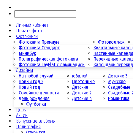
Личный кабинет
Печать фото
Фотокниги
Фотокнига Премиум
Фотоколлаж
Фотокнига Стандарт
Квартальные кале
Минибук
Настенные календ
Полиграфическая фотокнига
Перекидные кален
Фотокнига LayFlat с ламинацией
Календарь переки
Дизайны
На любой случай
юбилей
Детские 3
Новый год 2
Цветочные
Мужские
Новый год
Детские
Свадебные
Семейные ценности
Детские 2
Свадебные 
День рождения
Детские 4
Романтика
Футболки
Цены
Акции
Выпускные альбомы
Полиграфия
Открытки