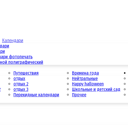
Календари
ндари
ари
дари фотопечать
дной полиграфический
Путешествия
Времена года
отдых
Нейтральные
отдых 2
Happy halloween
2
отдых 3
Школьные и детский сад
Перекидные календари
Прочее