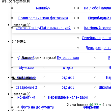
wellcore@mail.ru
Минибук
На любой случ
Насте
Полиграфическая фотокнига
Новый год 2
Перекидные 
Закладки (0)
Фотокнига LayFlat с ламинацией
Календарь пер
Новый год
Семейные ценно
0
/
0.00 р.
День рождени
Детские 3
Ваша корзина пуста!
Путешествия
В
Мужские
отдых
Н
Свадебные
отдых 2
Ha
Личный кабинет
Свадебные 2
отдых 3
Школьн
Закладки (0)
Романтика
Перекидные календари
2 или более:
50.00 р.
4 ил
Фото на документы
Открытки
Магниты
Корзина