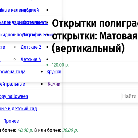
ай
нные календари
юбилей
Открытки полигра
календари фотопечать
Цветочные
открытки: Матовая 
екидной полиграфический
Детские
(вертикальный)
сти
Детские 2
я
Детские 4
120.00 р.
ремена года
Кружки
ейтральные
Камни
ppy halloween
ые и детский сад
Прочее
и более:
40.00 р.
8 или более:
30.00 р.