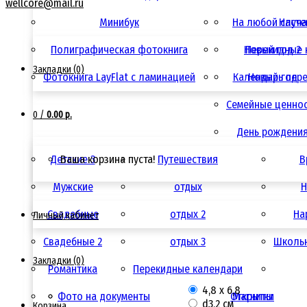
wellcore@mail.ru
Минибук
На любой случ
Насте
Полиграфическая фотокнига
Новый год 2
Перекидные 
Закладки (0)
Фотокнига LayFlat с ламинацией
Календарь пер
Новый год
Семейные ценно
0
/
0.00 р.
День рождени
Детские 3
Ваша корзина пуста!
Путешествия
В
Мужские
отдых
Н
Свадебные
отдых 2
Ha
Личный кабинет
Свадебные 2
отдых 3
Школьн
Закладки (0)
Романтика
Перекидные календари
4,8 х 6,8
Фото на документы
Открытки
Магниты
d3,2 см
Корзина