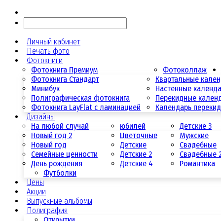
Личный кабинет
Печать фото
Фотокниги
Фотокнига Премиум
Фотоколлаж
Фотокнига Стандарт
Квартальные кале
Минибук
Настенные календ
Полиграфическая фотокнига
Перекидные кален
Фотокнига LayFlat с ламинацией
Календарь переки
Дизайны
На любой случай
юбилей
Детские 3
Новый год 2
Цветочные
Мужские
Новый год
Детские
Свадебные
Семейные ценности
Детские 2
Свадебные 
День рождения
Детские 4
Романтика
Футболки
Цены
Акции
Выпускные альбомы
Полиграфия
Открытки