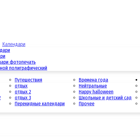
Календари
ндари
ари
дари фотопечать
дной полиграфический
Путешествия
Времена года
отдых
Нейтральные
отдых 2
Happy halloween
2
отдых 3
Школьные и детский сад
Перекидные календари
Прочее