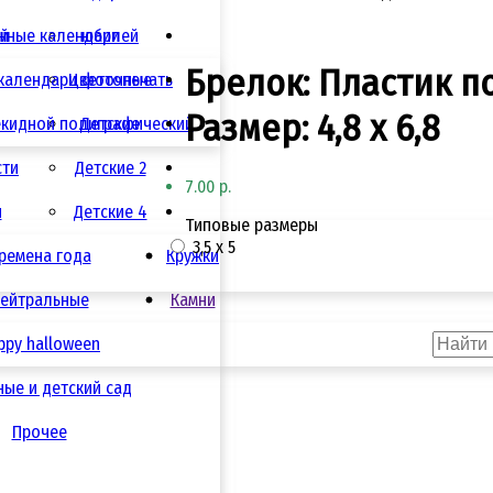
ай
нные календари
юбилей
Брелок: Пластик п
календари фотопечать
Цветочные
Размер: 4,8 х 6,8
екидной полиграфический
Детские
сти
Детские 2
7.00 р.
я
Детские 4
Типовые размеры
3,5 х 5
ремена года
Кружки
ейтральные
Камни
ppy halloween
ые и детский сад
Прочее