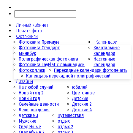
Личный кабинет
Печать фото
Фотокниги
Фотокнига Премиум
Календари
Фотокнига Стандарт
Квартальные
Минибук
календари
Полиграфическая фотокнига
Настенные
Фотокнига LayFlat с ламинацией
календари
Фотоколлаж
Перекидные календари фотопечать
Календарь перекидной полиграфический
Дизайны
На любой случай
юбилей
Новый год 2
Цветочные
Новый год
Детские
Семейные ценности
Детские 2
День рождения
Детские 4
Детские 3
Путешествия
Мужские
отдых
Свадебные
отдых 2
Свадебные 2
отдых 3