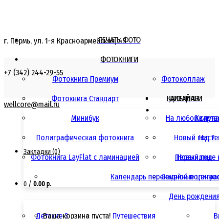
ПЕЧАТЬ ФОТО
г. Пермь, ул. 1-я Красноармейская, 43
ФОТОКНИГИ
+7 (342) 244-29-55
Фотокнига Премиум
Фотоколлаж
Фотокнига Стандарт
КАЛЕНДАРИ
ДИЗАЙНЫ
wellcore@mail.ru
Минибук
На любой случ
Кварта
Полиграфическая фотокнига
Новый год 2
Насте
Закладки (0)
Фотокнига LayFlat с ламинацией
Перекидные 
Новый год
Календарь перекидной полигра
Семейные ценно
0
/
0.00 р.
День рождени
Детские 3
Ваша корзина пуста!
Путешествия
В