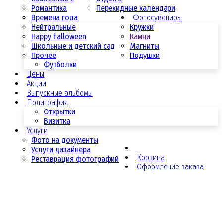
Романтика
Перекидные календари
Времена года
Фотосувениры
Нейтральные
Кружки
Happy halloween
Камни
Школьные и детский сад
Магниты
Прочее
Подушки
Футболки
Цены
Акции
Выпускные альбомы
Полиграфия
Открытки
Визитка
Услуги
Фото на документы
Услуги дизайнера
Корзина
Реставрация фотографий
Оформление заказа