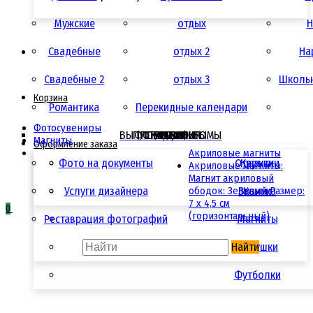
Мужские
отдых
Н
Свадебные
отдых 2
Ha
Свадебные 2
отдых 3
Школьн
Корзина
Романтика
Перекидные календари
Фотосувениры
ВЫПУСКНЫЕ АЛЬБОМЫ
ФОТОСУВЕНИРЫ
ПОЛИГРАФИЯ
УСЛУГИ
АКЦИИ
ЦЕНЫ
Магниты
Оформление заказа
Акриловые магниты
Фото на документы
Открытки
Кружки
Акриловые магниты:
Магнит акриловый
Услуги дизайнера
ободок: Зеленый Размер:
Визитка
Камни
7 х 4,5 см
0
(горизонтальный)
Реставрация фотографий
Магниты
Найти
Подушки
Футболки