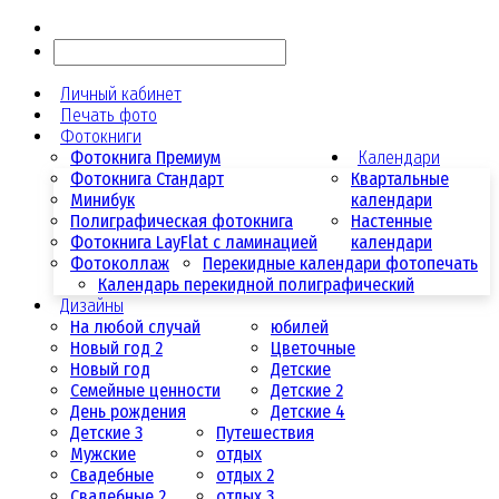
Личный кабинет
Печать фото
Фотокниги
Фотокнига Премиум
Календари
Фотокнига Стандарт
Квартальные
Минибук
календари
Полиграфическая фотокнига
Настенные
Фотокнига LayFlat с ламинацией
календари
Фотоколлаж
Перекидные календари фотопечать
Календарь перекидной полиграфический
Дизайны
На любой случай
юбилей
Новый год 2
Цветочные
Новый год
Детские
Семейные ценности
Детские 2
День рождения
Детские 4
Детские 3
Путешествия
Мужские
отдых
Свадебные
отдых 2
Свадебные 2
отдых 3