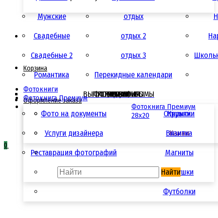
Мужские
отдых
Н
Свадебные
отдых 2
Ha
Свадебные 2
отдых 3
Школьн
Корзина
Романтика
Перекидные календари
Фотокниги
ВЫПУСКНЫЕ АЛЬБОМЫ
ФОТОСУВЕНИРЫ
ПОЛИГРАФИЯ
УСЛУГИ
АКЦИИ
ЦЕНЫ
Фотокнига Премиум
Оформление заказа
Фотокнига Премиум
Фото на документы
Открытки
Кружки
28x20
Услуги дизайнера
Визитка
Камни
0
Реставрация фотографий
Магниты
Найти
Подушки
Футболки