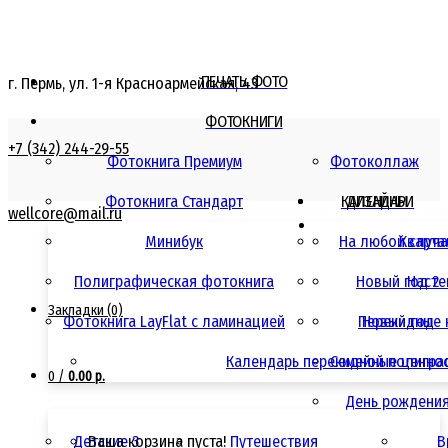
ПЕЧАТЬ ФОТО
г. Пермь, ул. 1-я Красноармейская, 43
ФОТОКНИГИ
+7 (342) 244-29-55
Фотокнига Премиум
Фотоколлаж
Фотокнига Стандарт
КАЛЕНДАРИ
ДИЗАЙНЫ
wellcore@mail.ru
Минибук
На любой случ
Кварта
Полиграфическая фотокнига
Новый год 2
Насте
Закладки (0)
Фотокнига LayFlat с ламинацией
Перекидные 
Новый год
Календарь перекидной полигра
Семейные ценно
0
/
0.00 р.
День рождени
Детские 3
Ваша корзина пуста!
Путешествия
В