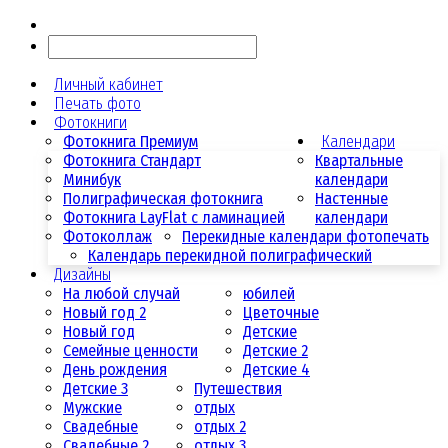
Личный кабинет
Печать фото
Фотокниги
Фотокнига Премиум
Календари
Фотокнига Стандарт
Квартальные
Минибук
календари
Полиграфическая фотокнига
Настенные
Фотокнига LayFlat с ламинацией
календари
Фотоколлаж
Перекидные календари фотопечать
Календарь перекидной полиграфический
Дизайны
На любой случай
юбилей
Новый год 2
Цветочные
Новый год
Детские
Семейные ценности
Детские 2
День рождения
Детские 4
Детские 3
Путешествия
Мужские
отдых
Свадебные
отдых 2
Свадебные 2
отдых 3