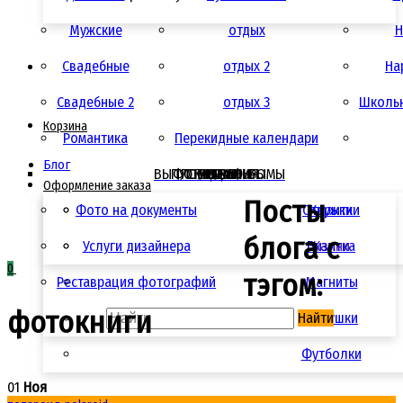
Мужские
отдых
Н
Свадебные
отдых 2
Ha
Свадебные 2
отдых 3
Школьн
Корзина
Романтика
Перекидные календари
Блог
ВЫПУСКНЫЕ АЛЬБОМЫ
ФОТОСУВЕНИРЫ
ПОЛИГРАФИЯ
УСЛУГИ
АКЦИИ
ЦЕНЫ
Оформление заказа
Посты
Фото на документы
Открытки
Кружки
блога с
Услуги дизайнера
Визитка
Камни
0
тэгом:
Реставрация фотографий
Магниты
фотокниги
Найти
Подушки
Футболки
01
Ноя