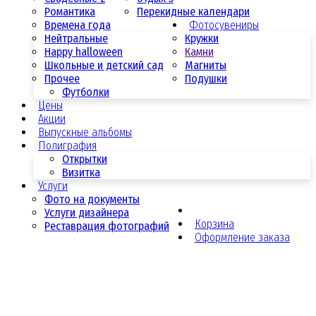
Романтика
Перекидные календари
Времена года
Фотосувениры
Нейтральные
Кружки
Happy halloween
Камни
Школьные и детский сад
Магниты
Прочее
Подушки
Футболки
Цены
Акции
Выпускные альбомы
Полиграфия
Открытки
Визитка
Услуги
Фото на документы
Услуги дизайнера
Корзина
Реставрация фотографий
Оформление заказа