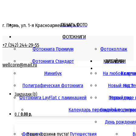
ПЕЧАТЬ ФОТО
г. Пермь, ул. 1-я Красноармейская, 43
ФОТОКНИГИ
+7 (342) 244-29-55
Фотокнига Премиум
Фотоколлаж
Фотокнига Стандарт
КАЛЕНДАРИ
ДИЗАЙНЫ
wellcore@mail.ru
Минибук
На любой случ
Кварта
Полиграфическая фотокнига
Новый год 2
Насте
Закладки (0)
Фотокнига LayFlat с ламинацией
Перекидные 
Новый год
Календарь перекидной полигра
Семейные ценно
0
/
0.00 р.
День рождени
Детские 3
Ваша корзина пуста!
Путешествия
В