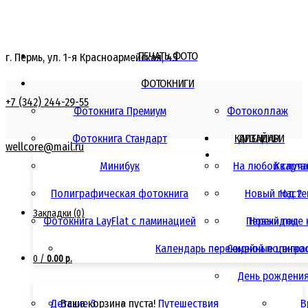
ПЕЧАТЬ ФОТО
г. Пермь, ул. 1-я Красноармейская, 43
ФОТОКНИГИ
+7 (342) 244-29-55
Фотокнига Премиум
Фотоколлаж
Фотокнига Стандарт
КАЛЕНДАРИ
ДИЗАЙНЫ
wellcore@mail.ru
Минибук
На любой случ
Кварта
Полиграфическая фотокнига
Новый год 2
Насте
Закладки (0)
Фотокнига LayFlat с ламинацией
Перекидные 
Новый год
Календарь перекидной полигра
Семейные ценно
0
/
0.00 р.
День рождени
Детские 3
Ваша корзина пуста!
Путешествия
В