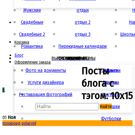
Мужские
отдых
Н
Свадебные
отдых 2
Ha
Свадебные 2
отдых 3
Школьн
Корзина
Романтика
Перекидные календари
Блог
ВЫПУСКНЫЕ АЛЬБОМЫ
ФОТОСУВЕНИРЫ
ПОЛИГРАФИЯ
УСЛУГИ
АКЦИИ
ЦЕНЫ
Оформление заказа
Посты
Фото на документы
Открытки
Кружки
блога с
Услуги дизайнера
Визитка
Камни
0
тэгом: 10х15
Реставрация фотографий
Магниты
Найти
Подушки
01
Ноя
Футболки
полароид
polaroid