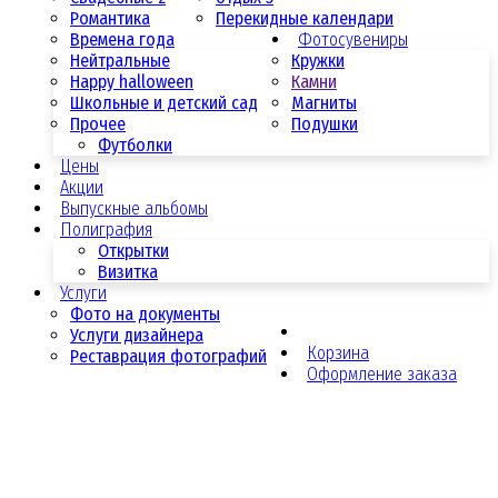
Романтика
Перекидные календари
Времена года
Фотосувениры
Нейтральные
Кружки
Happy halloween
Камни
Школьные и детский сад
Магниты
Прочее
Подушки
Футболки
Цены
Акции
Выпускные альбомы
Полиграфия
Открытки
Визитка
Услуги
Фото на документы
Услуги дизайнера
Корзина
Реставрация фотографий
Оформление заказа