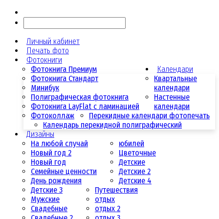
Личный кабинет
Печать фото
Фотокниги
Фотокнига Премиум
Календари
Фотокнига Стандарт
Квартальные
Минибук
календари
Полиграфическая фотокнига
Настенные
Фотокнига LayFlat с ламинацией
календари
Фотоколлаж
Перекидные календари фотопечать
Календарь перекидной полиграфический
Дизайны
На любой случай
юбилей
Новый год 2
Цветочные
Новый год
Детские
Семейные ценности
Детские 2
День рождения
Детские 4
Детские 3
Путешествия
Мужские
отдых
Свадебные
отдых 2
Свадебные 2
отдых 3